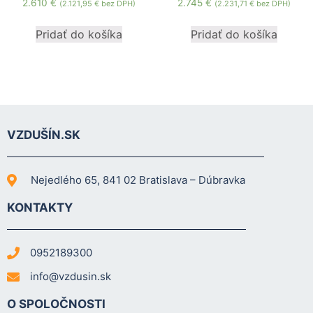
2.610
€
2.745
€
(
2.121,95
€
bez DPH)
(
2.231,71
€
bez DPH)
mohli
zlepšiť
Pridať do košíka
Pridať do košíka
funkčnosť
a štruktúru
webovej
stránky na
základe
spôsobu
používania
VZDUŠÍN.SK
webovej
stránky.
Nejedlého 65, 841 02 Bratislava – Dúbravka
Používateľská
KONTAKTY
spokojnosť
In order for our
website to
0952189300
perform as well
as possible
info@vzdusin.sk
during your
visit. If you
O SPOLOČNOSTI
refuse these