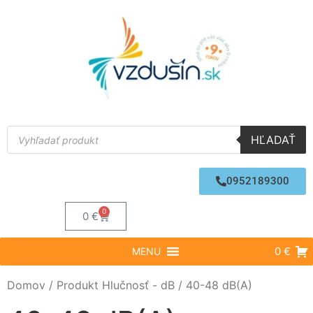
HĽADAŤ
0952189300
0
0
€
0 €
MENU
Domov
/ Produkt Hlučnosť - dB / 40-48 dB(A)