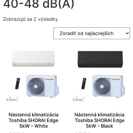
40-48 dB(A)
Zobrazujú sa 2 výsledky
Nevyhnutné
Tieto súbory
cookie nie sú
voliteľné. Sú
potrebné pre
fungovanie
webovej
stránky.
Nástenná klimatizácia
Nástenná klimatizácia
Toshiba SHORAI Edge
Toshiba SHORAI Edge
Štatistiky
5kW – White
5kW – Black
Aby sme