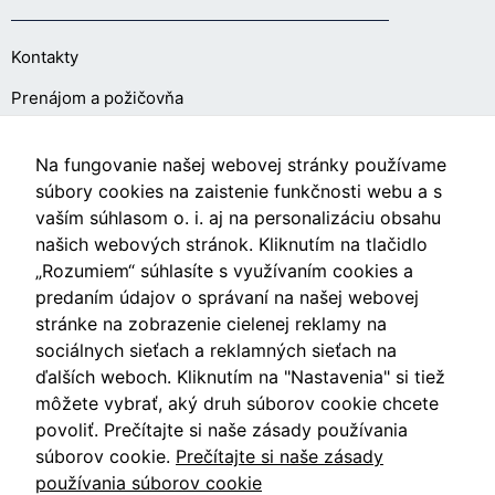
cookies, some
functionality will
Kontakty
disappear from
the website.
Prenájom a požičovňa
O NÁKUPE
Marketing
Na fungovanie našej webovej stránky používame
Aby naša
súbory cookies na zaistenie funkčnosti webu a s
stránka
vaším súhlasom o. i. aj na personalizáciu obsahu
Obchodné podmienky
počas vašej
našich webových stránok. Kliknutím na tlačidlo
návštevy
Ochrana osobných údajov
„Rozumiem“ súhlasíte s využívaním cookies a
fungovala
čo
predaním údajov o správaní na našej webovej
Nastavenia cookies
najlepšie.
stránke na zobrazenie cielenej reklamy na
Ak tieto
sociálnych sieťach a reklamných sieťach na
súbory
ďalších weboch. Kliknutím na "Nastavenia" si tiež
cookie
môžete vybrať, aký druh súborov cookie chcete
odmietnete,
Videá
niektoré
povoliť. Prečítajte si naše zásady používania
funkcie z
súborov cookie.
Prečítajte si naše zásady
webovej
Blog
používania súborov cookie
stránky